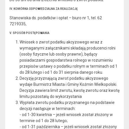
IV. KOMÓRKA ODPOWIEDZIALNA ZA REALIZACJĘ
Stanowiska ds. podatków i opłat – biuro nr 1, tel. 62
7219335,
V. SPOSÓB POSTĘPOWANIA
Wniosek o zwrot podatku akcyzowego wraz z
wymaganymi załącznikami składają producenci rolni
(osoby fizyczne lub osoby prawne), będący
posiadaczami gospodarstwa rolnego w rozumieniu
przepisów ustawy o podatku rolnym w terminach od 1
do 28 lutego i od 1 do 31 sierpnia danego roku.
Decyzję przyznającą zwrot podatku akcyzowego
wydaje Burmistrz Miasta i Gminy Koźmin Wielkopolski.
Decyzja zawiera limit zwrotu, kwotę zwrotu oraz kwotę
limitu pozostałą do wykorzystania
Wypłata zwrotu podatku przyznanego na podstawie
decyzji następuje w terminach:
- od 1-30 kwietnia – jeżeli wniosek został złożony w
terminie od 1 do 28 lutego;
- od 1-31 października – jeżeli wniosek został złożony