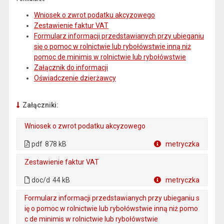
Wniosek o zwrot podatku akcyzowego
Zestawienie faktur VAT
Formularz informacji przedstawianych przy ubieganiu
się o pomoc w rolnictwie lub rybołówstwie inną niż
pomoc de minimis w rolnictwie lub rybołówstwie
Załącznik do informacji
Oświadczenie dzierżawcy
Załączniki:
Wniosek o zwrot podatku akcyzowego
. Plik w formacie: pdf
. Rozmiar pliku: 878 kB
. Otwiera się w nowej karcie.
pdf
878 kB
metryczka
Plik w formacie
Zestawienie faktur VAT
. Rozmiar pliku: 44 kB
. Plik w formacie: doc/d
doc/d
44 kB
metryczka
Plik w formacie
Formularz informacji przedstawianych przy ubieganiu s
ię o pomoc w rolnictwie lub rybołówstwie inną niż pomo
c de minimis w rolnictwie lub rybołówstwie