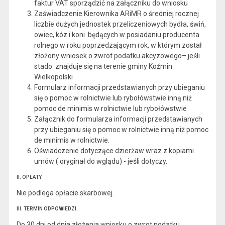
faktur VAT sporządzić na załączniku do wniosku
Zaświadczenie Kierownika ARiMR o średniej rocznej
liczbie dużych jednostek przeliczeniowych bydła, świń,
owiec, kóz i koni będących w posiadaniu producenta
rolnego w roku poprzedzającym rok, w którym został
złożony wniosek o zwrot podatku akcyzowego– jeśli
stado znajduje się na terenie gminy Koźmin
Wielkopolski
Formularz informacji przedstawianych przy ubieganiu
się o pomoc w rolnictwie lub rybołówstwie inną niż
pomoc de minimis w rolnictwie lub rybołówstwie
Załącznik do formularza informacji przedstawianych
przy ubieganiu się o pomoc w rolnictwie inną niż pomoc
de minimis w rolnictwie.
Oświadczenie dotyczące dzierżaw wraz z kopiami
umów ( oryginał do wglądu) - jeśli dotyczy.
II. OPŁATY
Nie podlega opłacie skarbowej.
III. TERMIN ODPOWIEDZI
Do 30 dni od dnia złożenia wniosku o zwrot podatku.