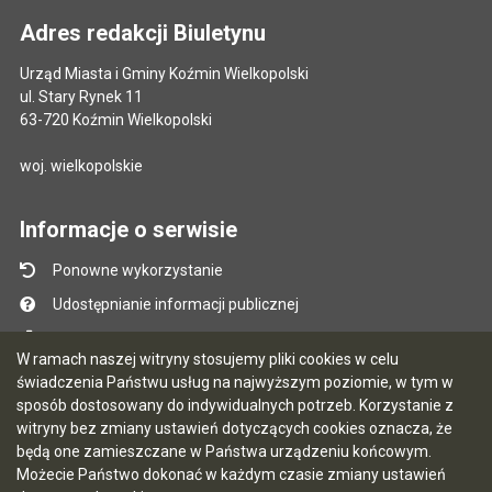
Adres redakcji Biuletynu
Urząd Miasta i Gminy Koźmin Wielkopolski
ul. Stary Rynek 11
63-720 Koźmin Wielkopolski
woj. wielkopolskie
Informacje o serwisie
Ponowne wykorzystanie
Udostępnianie informacji publicznej
Mapa serwisu
W ramach naszej witryny stosujemy pliki cookies w celu
Instrukcja obsługi
świadczenia Państwu usług na najwyższym poziomie, w tym w
sposób dostosowany do indywidualnych potrzeb. Korzystanie z
Statystyki oglądalności
witryny bez zmiany ustawień dotyczących cookies oznacza, że
Ostatnio dodane
będą one zamieszczane w Państwa urządzeniu końcowym.
Możecie Państwo dokonać w każdym czasie zmiany ustawień
Ostatnia aktualizacja BIP: 06.08.2026 15:33