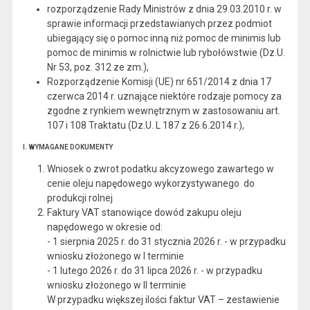
rozporządzenie Rady Ministrów z dnia 29.03.2010 r. w
sprawie informacji przedstawianych przez podmiot
ubiegający się o pomoc inną niż pomoc de minimis lub
pomoc de minimis w rolnictwie lub rybołówstwie (Dz.U.
Nr 53, poz. 312 ze zm.),
Rozporządzenie Komisji (UE) nr 651/2014 z dnia 17
czerwca 2014 r. uznające niektóre rodzaje pomocy za
zgodne z rynkiem wewnętrznym w zastosowaniu art.
107 i 108 Traktatu (Dz.U. L 187 z 26.6.2014 r.),
I. WYMAGANE DOKUMENTY
Wniosek o zwrot podatku akcyzowego zawartego w
cenie oleju napędowego wykorzystywanego do
produkcji rolnej
Faktury VAT stanowiące dowód zakupu oleju
napędowego w okresie od:
- 1 sierpnia 2025 r. do 31 stycznia 2026 r. - w przypadku
wniosku złożonego w I terminie
- 1 lutego 2026 r. do 31 lipca 2026 r. - w przypadku
wniosku złożonego w II terminie
W przypadku większej ilości faktur VAT – zestawienie