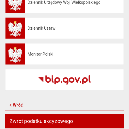
Dziennik Urzędowy Woj. Wielkopolskiego
Otwiera się w nowej karcie
Dziennik Ustaw
Otwiera się w nowej karcie
Monitor Polski
Otwiera się w nowej karcie
Wróć
Zwrot podatku akcyzowego