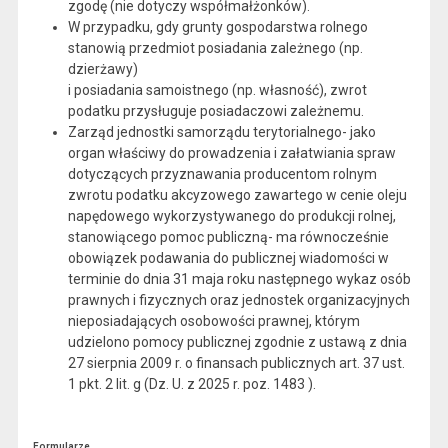
zgodę (nie dotyczy współmałżonków).
W przypadku, gdy grunty gospodarstwa rolnego
stanowią przedmiot posiadania zależnego (np.
dzierżawy)
i posiadania samoistnego (np. własność), zwrot
podatku przysługuje posiadaczowi zależnemu.
Zarząd jednostki samorządu terytorialnego- jako
organ właściwy do prowadzenia i załatwiania spraw
dotyczących przyznawania producentom rolnym
zwrotu podatku akcyzowego zawartego w cenie oleju
napędowego wykorzystywanego do produkcji rolnej,
stanowiącego pomoc publiczną- ma równocześnie
obowiązek podawania do publicznej wiadomości w
terminie do dnia 31 maja roku następnego wykaz osób
prawnych i fizycznych oraz jednostek organizacyjnych
nieposiadających osobowości prawnej, którym
udzielono pomocy publicznej zgodnie z ustawą z dnia
27 sierpnia 2009 r. o finansach publicznych art. 37 ust.
1 pkt. 2 lit. g (Dz. U. z 2025 r. poz. 1483 ).
Formularze