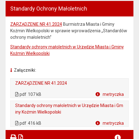
Standardy Ochrony Małoletnich
ZARZĄDZENIE NR 41.2024
Burmistrza Miasta i Gminy
Koźmin Wielkopolski w sprawie wprowadzenia „Standardów
ochrony małoletnich”
Standardy ochrony małoletnich w Urzędzie Miasta i Gminy
Koźmin Wielkopolski
Załączniki:
ZARZĄDZENIE NR 41.2024
. Plik w formacie: pdf
. Rozmiar pliku: 107 kB
. Otwiera się w nowej karcie.
pdf
107 kB
metryczka
Plik w formacie
Standardy ochrony małoletnich w Urzędzie Miasta i Gm
iny Koźmin Wielkopolski
. Plik w formacie: pdf
. Rozmiar pliku: 416 kB
. Otwiera się w nowej karcie.
pdf
416 kB
metryczka
Plik w formacie