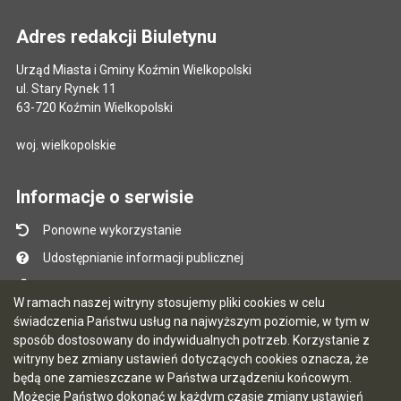
Adres redakcji Biuletynu
Urząd Miasta i Gminy Koźmin Wielkopolski
ul. Stary Rynek 11
63-720 Koźmin Wielkopolski
woj. wielkopolskie
Informacje o serwisie
Ponowne wykorzystanie
Udostępnianie informacji publicznej
Mapa serwisu
W ramach naszej witryny stosujemy pliki cookies w celu
Instrukcja obsługi
świadczenia Państwu usług na najwyższym poziomie, w tym w
sposób dostosowany do indywidualnych potrzeb. Korzystanie z
Statystyki oglądalności
witryny bez zmiany ustawień dotyczących cookies oznacza, że
Ostatnio dodane
będą one zamieszczane w Państwa urządzeniu końcowym.
Możecie Państwo dokonać w każdym czasie zmiany ustawień
Ostatnia aktualizacja BIP: 06.08.2026 15:33