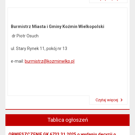
Urząd: 000529479
Przeczytaj artykuł "Dane kontaktowe"
Gmina: 250854748
Burmistrz Miasta i Gminy Koźmin Wielkopolski
dr Piotr Osuch
ul. Stary Rynek 11, pokój nr 13
e-mail:
burmistrz@kozminwlkp.pl
Czytaj więcej
Przeczytaj artykuł "Kierownictwo urzędu"
Tablica ogłoszeń
OBWIESZCZENIE GK 6733.31.2025 o wydaniu decyzji o