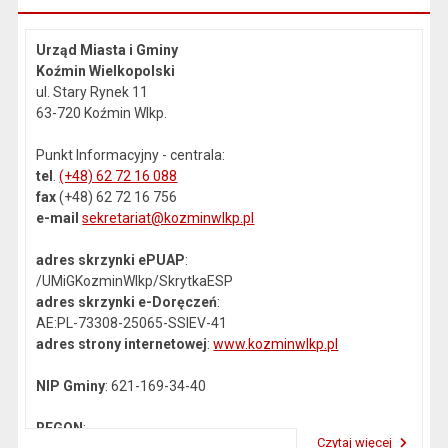
Urząd Miasta i Gminy
Koźmin Wielkopolski
ul. Stary Rynek 11
63-720 Koźmin Wlkp.
Punkt Informacyjny - centrala:
tel
.
(+48) 62 72 16 088
fax
(+48) 62 72 16 756
e-mail
sekretariat@kozminwlkp.pl
adres skrzynki ePUAP
:
/UMiGKozminWlkp/SkrytkaESP
adres skrzynki e-Doręczeń
:
AE:PL-73308-25065-SSIEV-41
adres strony internetowej
:
www.kozminwlkp.pl
NIP Gminy
: 621-169-34-40
REGON
:
Czytaj więcej