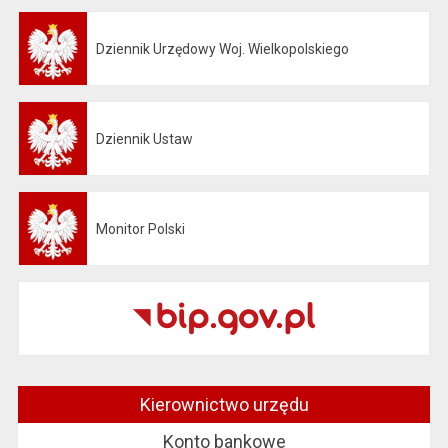
Dziennik Urzędowy Woj. Wielkopolskiego
Otwiera się w nowej karcie
Dziennik Ustaw
Otwiera się w nowej karcie
Monitor Polski
Otwiera się w nowej karcie
Kierownictwo urzędu
Konto bankowe