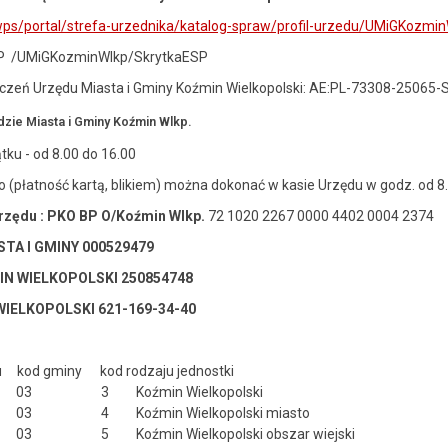
/wps/portal/strefa-urzednika/katalog-spraw/profil-urzedu/UMiGKozmi
AP /UMiGKozminWlkp/SkrytkaESP
ęczeń Urzędu Miasta i Gminy Koźmin Wielkopolski: AE:PL-73308-25065-
dzie Miasta i Gminy Koźmin Wlkp.
tku - od 8.00 do 16.00
(płatność kartą, blikiem) można dokonać w kasie Urzędu w godz. od 8
zędu : PKO BP O/Koźmin Wlkp.
72 1020 2267 0000 4402 0004 2374
TA I GMINY 000529479
N WIELKOPOLSKI 250854748
WIELKOPOLSKI 621-169-34-40
u kod gminy kod rodzaju jednostki
 Koźmin Wielkopolski
Koźmin Wielkopolski miasto
oźmin Wielkopolski obszar wiejski