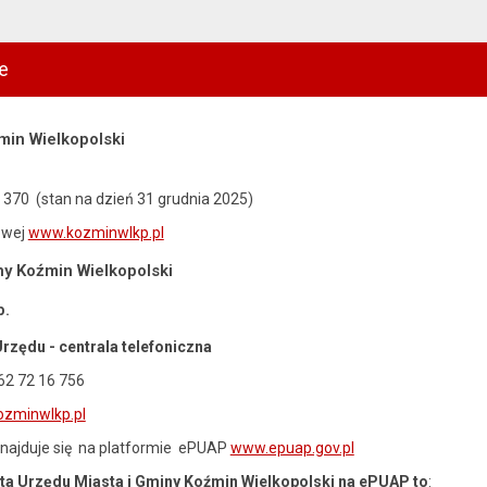
e
min Wielkopolski
370 (stan na dzień 31 grudnia 2025)
owej
www.kozminwlkp.pl
ny Koźmin Wielkopolski
p.
rzędu - centrala telefoniczna
 62 72 16 756
ozminwlkp.pl
najduje się na platformie ePUAP
www.epuap.gov.pl
nta Urzędu Miasta i Gminy Koźmin Wielkopolski na ePUAP to
: