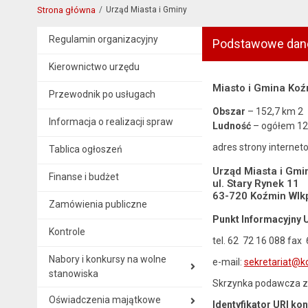
Strona główna
Urząd Miasta i Gminy
Regulamin organizacyjny
Podstawowe dan
Kierownictwo urzędu
Miasto i Gmina Koź
Przewodnik po usługach
Obszar
– 152,7 km 2
Informacja o realizacji spraw
Ludność
– ogółem 12 
adres strony internet
Tablica ogłoszeń
Urząd Miasta i Gmi
Finanse i budżet
ul. Stary Rynek 11
63-720 Koźmin Wlk
Zamówienia publiczne
Punkt Informacyjny U
Kontrole
tel. 62 72 16 088 fax
Nabory i konkursy na wolne
e-mail:
sekretariat@k
stanowiska
Skrzynka podawcza z
Oświadczenia majątkowe
Identyfikator URI ko