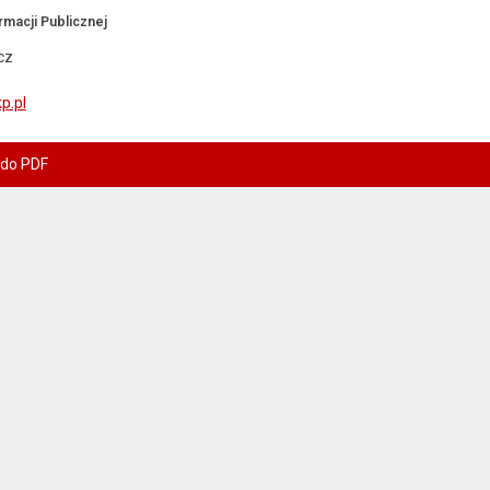
rmacji Publicznej
cz
p.pl
 do PDF