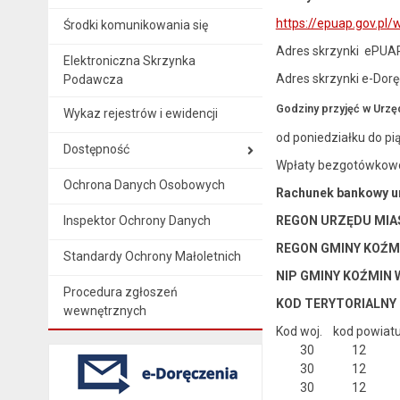
https://epuap.gov.pl
Środki komunikowania się
Adres skrzynki ePU
Elektroniczna Skrzynka
Adres skrzynki e-Dor
Podawcza
Godziny przyjęć w Urzę
Wykaz rejestrów i ewidencji
od poniedziałku do pią
Dostępność
Wpłaty bezgotówkowo 
Ochrona Danych Osobowych
Rachunek bankowy ur
Inspektor Ochrony Danych
REGON URZĘDU MIAS
REGON GMINY KOŹMI
Standardy Ochrony Małoletnich
NIP GMINY KOŹMIN 
Procedura zgłoszeń
KOD TERYTORIALNY
wewnętrznych
Kod woj. kod powiat
30 12 03 3
30 12 03 4 
30 12 03 5 K