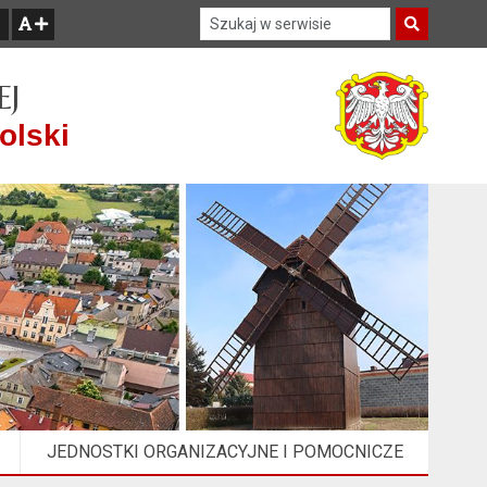
Szukaj w serwisie
Szukaj
zwiększ czcionkę
EJ
olski
JEDNOSTKI ORGANIZACYJNE I POMOCNICZE