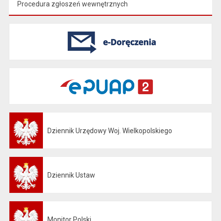
Procedura zgłoszeń wewnętrznych
Dziennik Urzędowy Woj. Wielkopolskiego
Otwiera się w nowej karcie
Dziennik Ustaw
Otwiera się w nowej karcie
Monitor Polski
Otwiera się w nowej karcie