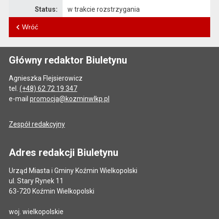
Status:
w trakcie rozstrzygania
Wróć
Główny redaktor Biuletynu
Agnieszka Flejsierowicz
tel.
(+48) 62 72 19 347
e-mail
promocja@kozminwlkp.pl
Zespół redakcyjny
Adres redakcji Biuletynu
Urząd Miasta i Gminy Koźmin Wielkopolski
ul. Stary Rynek 11
63-720 Koźmin Wielkopolski
woj. wielkopolskie