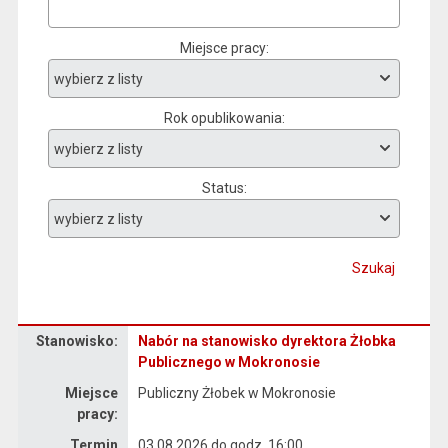
Miejsce pracy
Rok opublikowania
Status
Szukaj
Stanowisko:
Nabór na stanowisko dyrektora Żłobka
Dane dotyczące rekrutacji na stanowisko Nabór na stanowisko dyrektora Żłobka Publicznego w Mokronosie
Publicznego w Mokronosie
Miejsce
Publiczny Żłobek w Mokronosie
pracy:
Termin
03.08.2026 do godz. 16:00