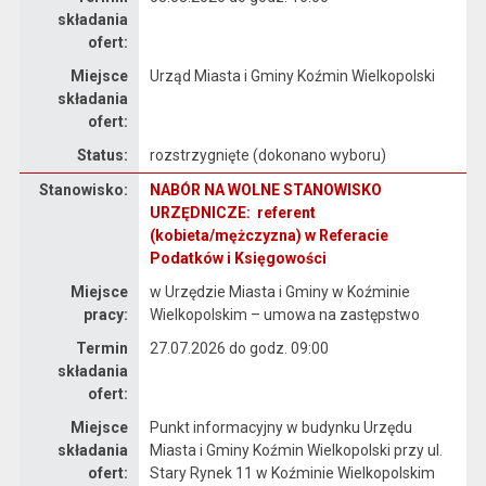
składania
ofert:
Miejsce
Urząd Miasta i Gminy Koźmin Wielkopolski
składania
ofert:
Status:
rozstrzygnięte (dokonano wyboru)
Stanowisko:
NABÓR NA WOLNE STANOWISKO
Dane dotyczące rekrutacji na stanowisko NABÓR NA WOLNE STANOWISKO URZĘDNICZE: referent (kobieta/mężczyzna) w Referacie Podatków i Księgowości
URZĘDNICZE: referent
(kobieta/mężczyzna) w Referacie
Podatków i Księgowości
Miejsce
w Urzędzie Miasta i Gminy w Koźminie
pracy:
Wielkopolskim – umowa na zastępstwo
Termin
27.07.2026 do godz. 09:00
składania
ofert:
Miejsce
Punkt informacyjny w budynku Urzędu
składania
Miasta i Gminy Koźmin Wielkopolski przy ul.
ofert:
Stary Rynek 11 w Koźminie Wielkopolskim