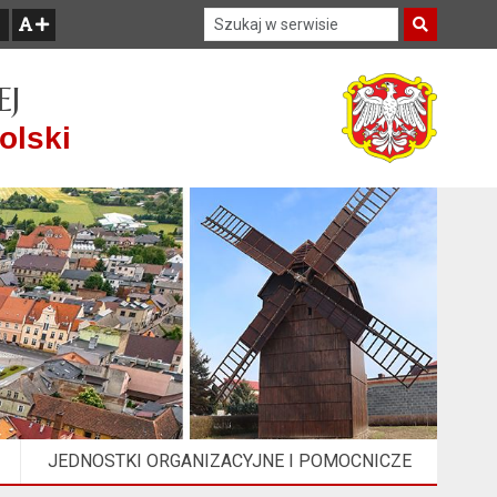
Szukaj w serwisie
Szukaj
zwiększ czcionkę
EJ
olski
JEDNOSTKI ORGANIZACYJNE I POMOCNICZE