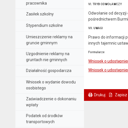
pracownika
VI. TRYB ODWOŁAWCZY
Odwołanie od decyzji
Zasiłek szkolny
pośrednictwem Burmist
Stypendium szkolne
VII. UWAGI
Umieszczenie reklamy na
Prawo do informacji p
gruncie gminnym
innych tajemnic ustaw
Formularze
Uzgodnienie reklamy na
gruntach nie gminnych
Wniosek o udostępnien
Wniosek o udostępnien
Działalność gospodarcza
Wniosek o wydanie dowodu
osobistego
Drukuj
Zapisz
Zaświadczenie o dokonaniu
. Ta sama treść dostępna jest na bieżącej stronie
wpłaty
Podatek od środków
transportowych