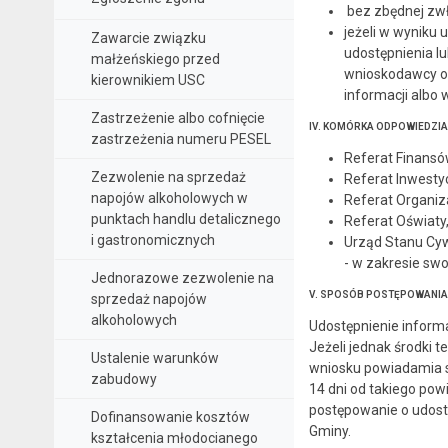
bez zbędnej zwło
jeżeli w wyniku
Zawarcie związku
udostępnienia l
małżeńskiego przed
wnioskodawcy o 
kierownikiem USC
informacji albo
Zastrzeżenie albo cofnięcie
IV. KOMÓRKA ODPOWIEDZIA
zastrzeżenia numeru PESEL
Referat Finansó
Zezwolenie na sprzedaż
Referat Inwestyc
napojów alkoholowych w
Referat Organiz
punktach handlu detalicznego
Referat Oświaty
i gastronomicznych
Urząd Stanu Cy
- w zakresie swo
Jednorazowe zezwolenie na
V. SPOSÓB POSTĘPOWANIA
sprzedaż napojów
alkoholowych
Udostępnienie informa
Jeżeli jednak środki 
Ustalenie warunków
wniosku powiadamia si
zabudowy
14 dni od takiego po
postępowanie o udostę
Dofinansowanie kosztów
Gminy.
kształcenia młodocianego