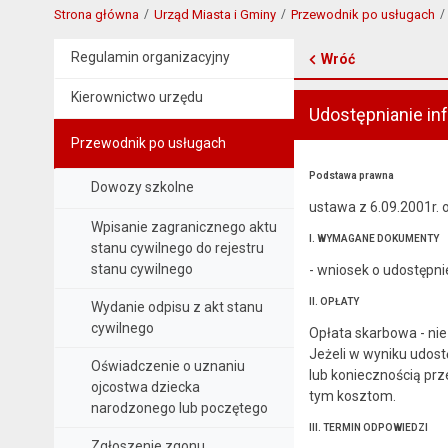
Strona główna
Urząd Miasta i Gminy
Przewodnik po usługach
Regulamin organizacyjny
Wróć
Kierownictwo urzędu
Udostępnianie in
Przewodnik po usługach
Podstawa prawna
Dowozy szkolne
ustawa z 6.09.2001r. o
Wpisanie zagranicznego aktu
I. WYMAGANE DOKUMENTY
stanu cywilnego do rejestru
stanu cywilnego
- wniosek o udostępnie
II. OPŁATY
Wydanie odpisu z akt stanu
cywilnego
Opłata skarbowa - nie 
Jeżeli w wyniku udos
Oświadczenie o uznaniu
lub koniecznością pr
ojcostwa dziecka
tym kosztom.
narodzonego lub poczętego
III. TERMIN ODPOWIEDZI
Zgłoszenie zgonu