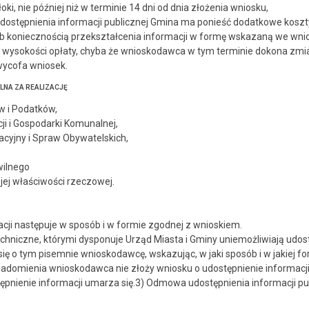
ki, nie później niż w terminie 14 dni od dnia złożenia wniosku,
 udostępnienia informacji publicznej Gmina ma ponieść dodatkowe k
ub koniecznością przekształcenia informacji w formę wskazaną we wnio
wysokości opłaty, chyba że wnioskodawca w tym terminie dokona zmia
 wycofa wniosek.
LNA ZA REALIZACJĘ
w i Podatków,
ji i Gospodarki Komunalnej,
acyjny i Spraw Obywatelskich,
,
wilnego
jej właściwości rzeczowej.
cji następuje w sposób i w formie zgodnej z wnioskiem.
techniczne, którymi dysponuje Urząd Miasta i Gminy uniemożliwiają udos
ę o tym pisemnie wnioskodawcę, wskazując, w jaki sposób i w jakiej fo
wiadomienia wnioskodawca nie złoży wniosku o udostępnienie informac
pnienie informacji umarza się.3) Odmowa udostępnienia informacji pub