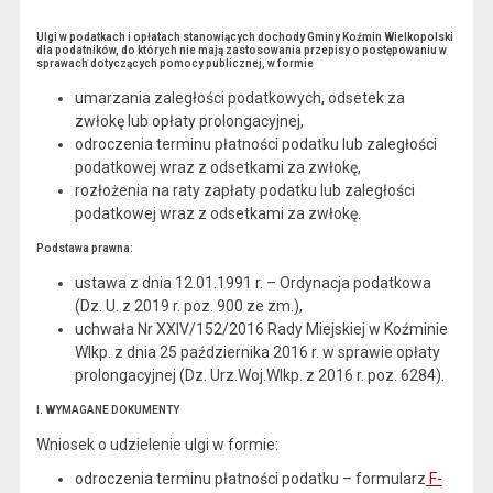
Ulgi w podatkach i opłatach stanowiących dochody Gminy Koźmin Wielkopolski
dla podatników, do których nie mają zastosowania przepisy o postępowaniu w
sprawach dotyczących pomocy publicznej, w formie
umarzania zaległości podatkowych, odsetek za
zwłokę lub opłaty prolongacyjnej,
odroczenia terminu płatności podatku lub zaległości
podatkowej wraz z odsetkami za zwłokę,
rozłożenia na raty zapłaty podatku lub zaległości
podatkowej wraz z odsetkami za zwłokę.
Podstawa prawna:
ustawa z dnia 12.01.1991 r. – Ordynacja podatkowa
(Dz. U. z 2019 r. poz. 900 ze zm.),
uchwała Nr XXIV/152/2016 Rady Miejskiej w Koźminie
Wlkp. z dnia 25 października 2016 r. w sprawie opłaty
prolongacyjnej (Dz. Urz.Woj.Wlkp. z 2016 r. poz. 6284).
I. WYMAGANE DOKUMENTY
Wniosek o udzielenie ulgi w formie:
odroczenia terminu płatności podatku – formularz
F-