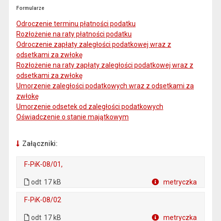
Formularze
Odroczenie terminu płatności podatku
Rozłożenie na raty płatności podatku
Odroczenie zapłaty zaległości podatkowej wraz z
odsetkami za zwłokę
Rozłożenie na raty zapłaty zaległości podatkowej wraz z
odsetkami za zwłokę
Umorzenie zaległości podatkowych wraz z odsetkami za
zwłokę
Umorzenie odsetek od zaległości podatkowych
Oświadczenie o stanie majątkowym
Załączniki:
F-PiK-08/01,
. Plik w formacie: odt
. Rozmiar pliku: 17 kB
odt
17 kB
metryczka
Plik w formacie
F-PiK-08/02
. Plik w formacie: odt
. Rozmiar pliku: 17 kB
odt
17 kB
metryczka