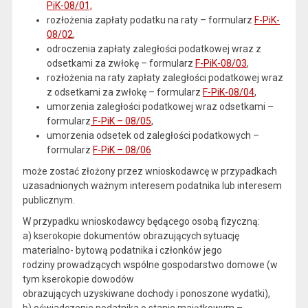
PiK-08/01,
rozłożenia zapłaty podatku na raty – formularz
F-PiK-
08/02
,
odroczenia zapłaty zaległości podatkowej wraz z
odsetkami za zwłokę – formularz
F-PiK-08/03
,
rozłożenia na raty zapłaty zaległości podatkowej wraz
z odsetkami za zwłokę – formularz
F-PiK-08/04
,
umorzenia zaległości podatkowej wraz odsetkami –
formularz
F-PiK – 08/05
,
umorzenia odsetek od zaległości podatkowych –
formularz
F-PiK – 08/06
może zostać złożony przez wnioskodawcę w przypadkach
uzasadnionych ważnym interesem podatnika lub interesem
publicznym.
W przypadku wnioskodawcy będącego osobą fizyczną:
a) kserokopie dokumentów obrazujących sytuację
materialno- bytową podatnika i członków jego
rodziny prowadzących wspólne gospodarstwo domowe (w
tym kserokopie dowodów
obrazujących uzyskiwane dochody i ponoszone wydatki),