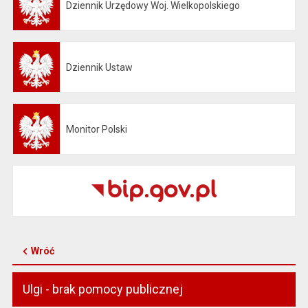
Dziennik Urzędowy Woj. Wielkopolskiego
Otwiera się w nowej karcie
Dziennik Ustaw
Otwiera się w nowej karcie
Monitor Polski
Otwiera się w nowej karcie
Wróć
Ulgi - brak pomocy publicznej