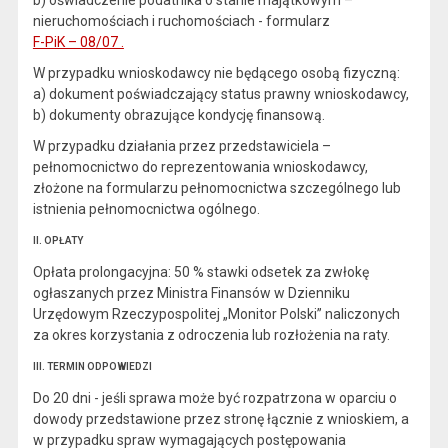
b) oświadczenie podatnika o stanie majątkowym –
nieruchomościach i ruchomościach - formularz
F-PiK – 08/07 .
W przypadku wnioskodawcy nie będącego osobą fizyczną:
a) dokument poświadczający status prawny wnioskodawcy,
b) dokumenty obrazujące kondycję finansową.
W przypadku działania przez przedstawiciela –
pełnomocnictwo do reprezentowania wnioskodawcy,
złożone na formularzu pełnomocnictwa szczególnego lub
istnienia pełnomocnictwa ogólnego.
II. OPŁATY
Opłata prolongacyjna: 50 % stawki odsetek za zwłokę
ogłaszanych przez Ministra Finansów w Dzienniku
Urzędowym Rzeczypospolitej „Monitor Polski” naliczonych
za okres korzystania z odroczenia lub rozłożenia na raty.
III. TERMIN ODPOWIEDZI
Do 20 dni - jeśli sprawa może być rozpatrzona w oparciu o
dowody przedstawione przez stronę łącznie z wnioskiem, a
w przypadku spraw wymagających postępowania