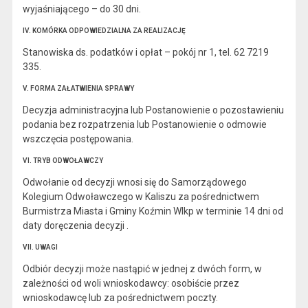
wyjaśniającego – do 30 dni.
IV. KOMÓRKA ODPOWIEDZIALNA ZA REALIZACJĘ
Stanowiska ds. podatków i opłat – pokój nr 1, tel. 62 7219
335.
V. FORMA ZAŁATWIENIA SPRAWY
Decyzja administracyjna lub Postanowienie o pozostawieniu
podania bez rozpatrzenia lub Postanowienie o odmowie
wszczęcia postępowania.
VI. TRYB ODWOŁAWCZY
Odwołanie od decyzji wnosi się do Samorządowego
Kolegium Odwoławczego w Kaliszu za pośrednictwem
Burmistrza Miasta i Gminy Koźmin Wlkp w terminie 14 dni od
daty doręczenia decyzji .
VII. UWAGI
Odbiór decyzji może nastąpić w jednej z dwóch form, w
zależności od woli wnioskodawcy: osobiście przez
wnioskodawcę lub za pośrednictwem poczty.