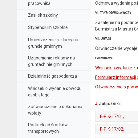
Odmowa wydania pośw
pracownika
VI. TRYB ODWOŁAWCZY
Zasiłek szkolny
Zażalenie na postan
Stypendium szkolne
Burmistrza Miasta i G
VII. UWAGI
Umieszczenie reklamy na
gruncie gminnym
Oświadczenie wydaje s
Uzgodnienie reklamy na
Formularze
gruntach nie gminnych
Wniosek o wydanie za
Działalność gospodarcza
Formularz informacji 
Oświadczenie o pomo
Wniosek o wydanie dowodu
osobistego
Załączniki:
Zaświadczenie o dokonaniu
wpłaty
F-PiK-17/01,
Podatek od środków
. Plik w formacie: odt
. Rozmiar pliku: 17 kB
F-PiK-17/02,
transportowych
. Plik w formacie: pdf
. Rozmiar pliku: 122 kB
. Otwiera się w nowej karcie.