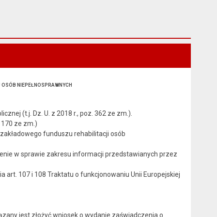
ZU OSÓB NIEPEŁNOSPRAWNYCH
ej (t.j. Dz. U. z 2018 r., poz. 362 ze zm.).
 1170 ze zm.)
e zakładowego funduszu rehabilitacji osób
enie w sprawie zakresu informacji przedstawianych przez
art. 107 i 108 Traktatu o funkcjonowaniu Unii Europejskiej
ązany jest złożyć wniosek o wydanie zaświadczenia o