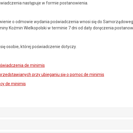
iadczenia następuje w formie postanowienia.
owienie o odmowie wydania poświadczenia wnosi się do Samorządowe
miny Koźmin Wielkopolski w terminie 7 dni od daty doręczenia postanow
ię osobie, której poświadczenie dotyczy.
świadczenia de minimis
przedstawianych przy ubieganiu się o pomoc de minimis
cy de minimis