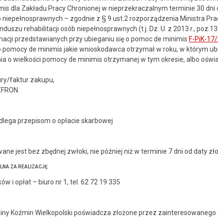
is dla Zakładu Pracy Chronionej w nieprzekraczalnym terminie 30 dn
ób niepełnosprawnych – zgodnie z § 9 ust.2 rozporządzenia Ministra Pracy
uszu rehabilitacji osób niepełnosprawnych (t.j. Dz. U. z 2013 r., poz.1
macji przedstawianych przy ubieganiu się o pomoc de minimis
F-PiK-17/
 pomocy de minimis jakie wnioskodawca otrzymał w roku, w którym ubie
ia o wielkości pomocy de minimis otrzymanej w tym okresie, albo oświ
ury/faktur zakupu,
ZFRON.
dlega przepisom o opłacie skarbowej
e jest bez zbędnej zwłoki, nie później niż w terminie 7 dni od daty zł
LNA ZA REALIZACJĘ
w i opłat – biuro nr 1, tel. 62 72 19 335
miny Koźmin Wielkopolski poświadcza złożone przez zainteresowanego