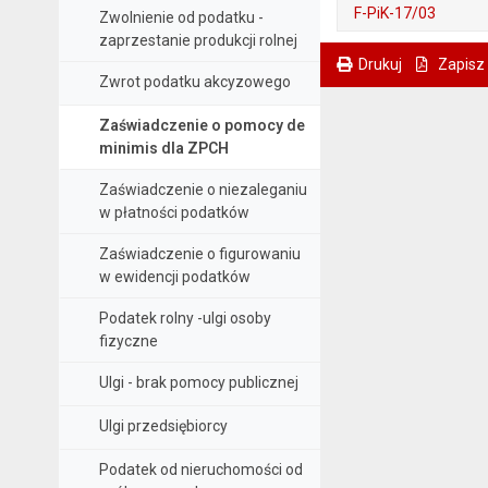
F-PiK-17/03
Zwolnienie od podatku -
zaprzestanie produkcji rolnej
. Plik w formacie: odt
. Rozmiar pliku: 17 kB
Drukuj
Zapisz
Zwrot podatku akcyzowego
. Ta sama treść dostępna jest na bieżącej stronie
Zaświadczenie o pomocy de
minimis dla ZPCH
Zaświadczenie o niezaleganiu
w płatności podatków
Zaświadczenie o figurowaniu
w ewidencji podatków
Podatek rolny -ulgi osoby
fizyczne
Ulgi - brak pomocy publicznej
Ulgi przedsiębiorcy
Podatek od nieruchomości od