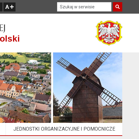
Szukaj w serwisie
Szukaj
zwiększ czcionkę
EJ
olski
JEDNOSTKI ORGANIZACYJNE I POMOCNICZE