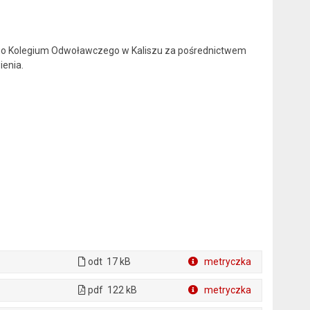
go Kolegium Odwoławczego w Kaliszu za pośrednictwem
ienia.
odt
17 kB
metryczka
Plik w formacie
pdf
122 kB
metryczka
Plik w formacie