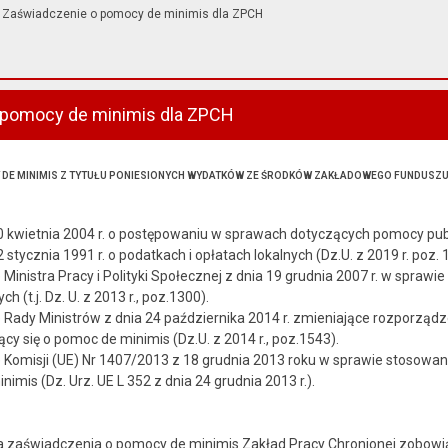
Zaświadczenie o pomocy de minimis dla ZPCH
 pomocy de minimis dla ZPCH
 DE MINIMIS Z TYTUŁU PONIESIONYCH WYDATKÓW ZE ŚRODKÓW ZAKŁADOWEGO FUNDUS
 kwietnia 2004 r. o postępowaniu w sprawach dotyczących pomocy publiczn
 stycznia 1991 r. o podatkach i opłatach lokalnych (Dz.U. z 2019 r. poz.
inistra Pracy i Polityki Społecznej z dnia 19 grudnia 2007 r. w sprawi
 (t.j. Dz. U. z 2013 r., poz.1300).
Rady Ministrów z dnia 24 października 2014 r. zmieniające rozporządz
cy się o pomoc de minimis (Dz.U. z 2014 r., poz.1543).
omisji (UE) Nr 1407/2013 z 18 grudnia 2013 roku w sprawie stosowania 
imis (Dz. Urz. UE L 352 z dnia 24 grudnia 2013 r.).
a zaświadczenia o pomocy de minimis Zakład Pracy Chronionej zobowi