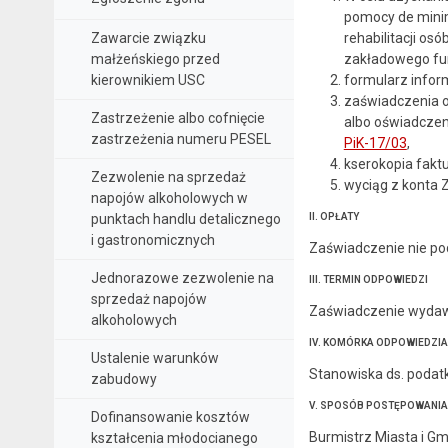
pomocy de minim
Zawarcie związku
rehabilitacji os
małżeńskiego przed
zakładowego fund
kierownikiem USC
formularz infor
zaświadczenia o
Zastrzeżenie albo cofnięcie
albo oświadczen
zastrzeżenia numeru PESEL
PiK-17/03
,
kserokopia fakt
Zezwolenie na sprzedaż
wyciąg z konta 
napojów alkoholowych w
punktach handlu detalicznego
II. OPŁATY
i gastronomicznych
Zaświadczenie nie po
Jednorazowe zezwolenie na
III. TERMIN ODPOWIEDZI
sprzedaż napojów
Zaświadczenie wydawan
alkoholowych
IV. KOMÓRKA ODPOWIEDZIA
Ustalenie warunków
Stanowiska ds. podatkó
zabudowy
V. SPOSÓB POSTĘPOWANIA
Dofinansowanie kosztów
Burmistrz Miasta i G
kształcenia młodocianego