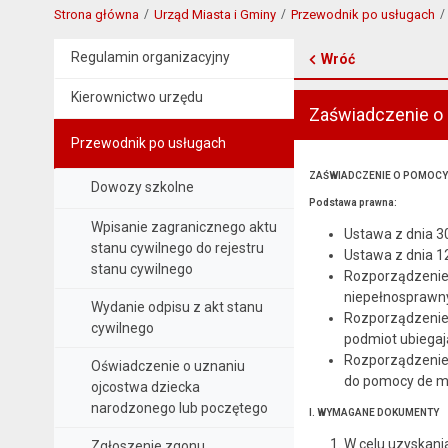
Strona główna
Urząd Miasta i Gminy
Przewodnik po usługach
Regulamin organizacyjny
Wróć
Kierownictwo urzędu
Zaświadczenie o
Przewodnik po usługach
ZAŚWIADCZENIE O POMOCY
Dowozy szkolne
Podstawa prawna:
Wpisanie zagranicznego aktu
Ustawa z dnia 30
stanu cywilnego do rejestru
Ustawa z dnia 12
stanu cywilnego
Rozporządzenie M
niepełnosprawnych
Wydanie odpisu z akt stanu
Rozporządzenie 
cywilnego
podmiot ubiegają
Rozporządzenie K
Oświadczenie o uznaniu
do pomocy de min
ojcostwa dziecka
narodzonego lub poczętego
I. WYMAGANE DOKUMENTY
W celu uzyskani
Zgłoszenie zgonu