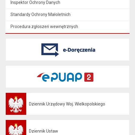
Inspektor Ochrony Danych
Standardy Ochrony Małoletnich
Procedura zgłoszeń wewnętrznych
Dziennik Urzędowy Woj. Wielkopolskiego
Otwiera się w nowej karcie
Dziennik Ustaw
Otwiera się w nowej karcie