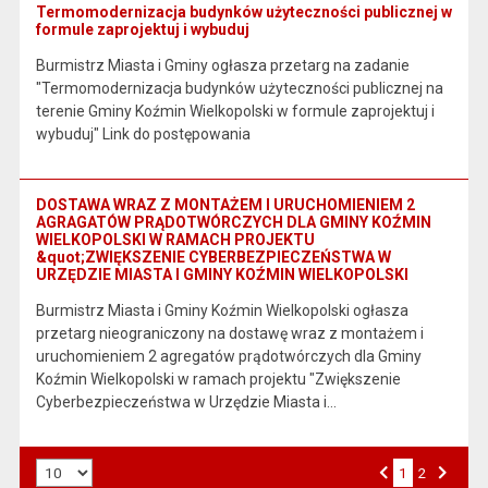
Termomodernizacja budynków użyteczności publicznej w
formule zaprojektuj i wybuduj
Burmistrz Miasta i Gminy ogłasza przetarg na zadanie
"Termomodernizacja budynków użyteczności publicznej na
terenie Gminy Koźmin Wielkopolski w formule zaprojektuj i
wybuduj" Link do postępowania
DOSTAWA WRAZ Z MONTAŻEM I URUCHOMIENIEM 2
AGRAGATÓW PRĄDOTWÓRCZYCH DLA GMINY KOŹMIN
WIELKOPOLSKI W RAMACH PROJEKTU
&quot;ZWIĘKSZENIE CYBERBEZPIECZEŃSTWA W
URZĘDZIE MIASTA I GMINY KOŹMIN WIELKOPOLSKI
Burmistrz Miasta i Gminy Koźmin Wielkopolski ogłasza
przetarg nieograniczony na dostawę wraz z montażem i
uruchomieniem 2 agregatów prądotwórczych dla Gminy
Koźmin Wielkopolski w ramach projektu "Zwiększenie
Cyberbezpieczeństwa w Urzędzie Miasta i…
Liczba art. na stronie:
1
Przejdź do strony numer
2
Strona numer
Poprzednia strona
Następna strona