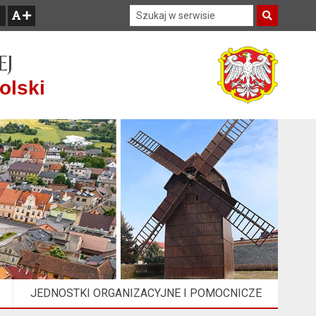
Szukaj w serwisie
Szukaj
zwiększ czcionkę
EJ
olski
JEDNOSTKI ORGANIZACYJNE I POMOCNICZE