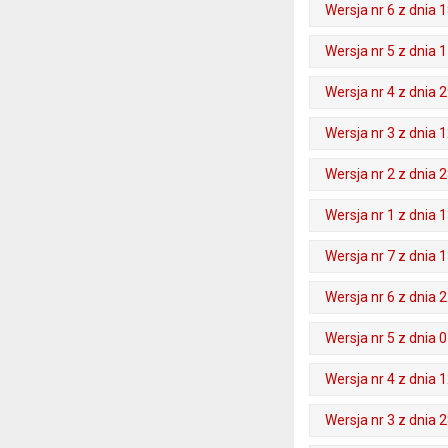
Wersja nr 6 z dnia 1
. Plik w formacie: pdf
. Rozmiar pliku: 57 kB
. Otwiera się w nowej karcie.
Wersja nr 5 z dnia 1
. Plik w formacie: pdf
. Rozmiar pliku: 57 kB
. Otwiera się w nowej karcie.
Wersja nr 4 z dnia 2
. Plik w formacie: pdf
. Rozmiar pliku: 56 kB
. Otwiera się w nowej karcie.
Wersja nr 3 z dnia 1
. Plik w formacie: pdf
. Rozmiar pliku: 56 kB
. Otwiera się w nowej karcie.
Wersja nr 2 z dnia 
. Plik w formacie: pdf
. Rozmiar pliku: 49 kB
. Otwiera się w nowej karcie.
Wersja nr 1 z dnia 1
. Plik w formacie: pdf
. Rozmiar pliku: 48 kB
. Otwiera się w nowej karcie.
Wersja nr 7 z dnia 1
. Plik w formacie: pdf
. Rozmiar pliku: 45 kB
. Otwiera się w nowej karcie.
Wersja nr 6 z dnia 2
. Plik w formacie: pdf
. Rozmiar pliku: 45 kB
. Otwiera się w nowej karcie.
Wersja nr 5 z dnia 0
. Plik w formacie: pdf
. Rozmiar pliku: 44 kB
. Otwiera się w nowej karcie.
Wersja nr 4 z dnia 1
. Plik w formacie: pdf
. Rozmiar pliku: 43 kB
. Otwiera się w nowej karcie.
Wersja nr 3 z dnia 2
. Plik w formacie: pdf
. Rozmiar pliku: 44 kB
. Otwiera się w nowej karcie.