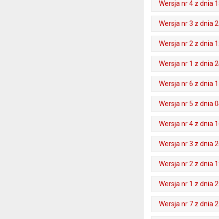
Wersja nr 4 z dnia 1
. Plik w formacie: pdf
. Rozmiar pliku: 53 kB
. Otwiera się w nowej karcie.
Wersja nr 3 z dnia 2
. Plik w formacie: pdf
. Rozmiar pliku: 45 kB
. Otwiera się w nowej karcie.
Wersja nr 2 z dnia 1
. Plik w formacie: pdf
. Rozmiar pliku: 44 kB
. Otwiera się w nowej karcie.
Wersja nr 1 z dnia 2
. Plik w formacie: pdf
. Rozmiar pliku: 43 kB
. Otwiera się w nowej karcie.
Wersja nr 6 z dnia 1
. Plik w formacie: pdf
. Rozmiar pliku: 57 kB
. Otwiera się w nowej karcie.
Wersja nr 5 z dnia 0
. Plik w formacie: pdf
. Rozmiar pliku: 57 kB
. Otwiera się w nowej karcie.
Wersja nr 4 z dnia 1
. Plik w formacie: pdf
. Rozmiar pliku: 57 kB
. Otwiera się w nowej karcie.
Wersja nr 3 z dnia 2
. Plik w formacie: pdf
. Rozmiar pliku: 56 kB
. Otwiera się w nowej karcie.
Wersja nr 2 z dnia 1
. Plik w formacie: pdf
. Rozmiar pliku: 55 kB
. Otwiera się w nowej karcie.
Wersja nr 1 z dnia 2
. Plik w formacie: pdf
. Rozmiar pliku: 54 kB
. Otwiera się w nowej karcie.
Wersja nr 7 z dnia 2
. Plik w formacie: pdf
. Rozmiar pliku: 58 kB
. Otwiera się w nowej karcie.