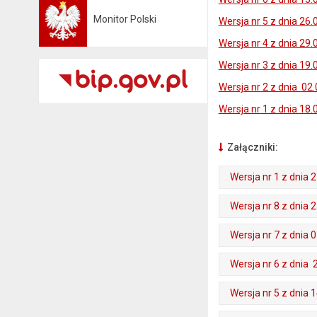
Monitor Polski
Wersja nr 5 z dnia 26.
Otwiera się w nowej karcie
Wersja nr 4 z dnia 29.
Wersja nr 3 z dnia 19.
Wersja nr 2 z dnia 02.
Wersja nr 1 z dnia 18.
Załączniki:
Wersja nr 1 z dnia 2
. Plik w formacie: pdf
. Rozmiar pliku: 57 kB
. Otwiera się w nowej karcie.
Wersja nr 8 z dnia 2
. Plik w formacie: pdf
. Rozmiar pliku: 52 kB
. Otwiera się w nowej karcie.
Wersja nr 7 z dnia 0
. Plik w formacie: pdf
. Rozmiar pliku: 52 kB
. Otwiera się w nowej karcie.
Wersja nr 6 z dnia 
. Plik w formacie: pdf
. Rozmiar pliku: 54 kB
. Otwiera się w nowej karcie.
Wersja nr 5 z dnia 1
. Plik w formacie: pdf
. Rozmiar pliku: 53 kB
. Otwiera się w nowej karcie.