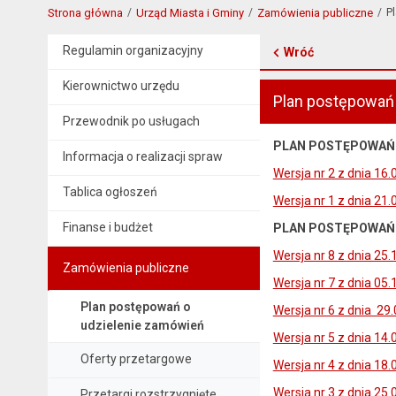
Strona główna
Urząd Miasta i Gminy
Zamówienia publiczne
P
Regulamin organizacyjny
Wróć
Kierownictwo urzędu
Plan postępowań
Przewodnik po usługach
PLAN POSTĘPOWAŃ O
Informacja o realizacji spraw
Wersja nr 2 z dnia 16.
Tablica ogłoszeń
Wersja nr 1 z dnia 21.
Finanse i budżet
PLAN POSTĘPOWAŃ O
Wersja nr 8 z dnia 25.
Zamówienia publiczne
Wersja nr 7 z dnia 05.
Plan postępowań o
Wersja nr 6 z dnia 29
udzielenie zamówień
Wersja nr 5 z dnia 14.
Oferty przetargowe
Wersja nr 4 z dnia 18.
Wersja nr 3 z dnia 25.
Przetargi rozstrzygnięte