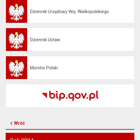
Dziennik Urzędowy Woj. Wielkopolskiego
Otwiera się w nowej karcie
Dziennik Ustaw
Otwiera się w nowej karcie
Monitor Polski
Otwiera się w nowej karcie
Wróć