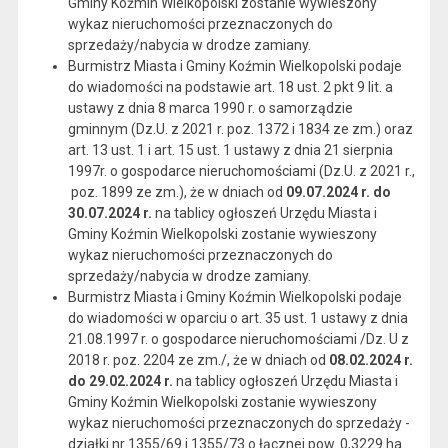
Gminy Koźmin Wielkopolski zostanie wywieszony
wykaz nieruchomości przeznaczonych do
sprzedaży/nabycia w drodze zamiany.
Burmistrz Miasta i Gminy Koźmin Wielkopolski podaje
do wiadomości na podstawie art. 18 ust. 2 pkt 9 lit. a
ustawy z dnia 8 marca 1990 r. o samorządzie
gminnym (Dz.U. z 2021 r. poz. 1372 i 1834 ze zm.) oraz
art. 13 ust. 1 i art. 15 ust. 1 ustawy z dnia 21 sierpnia
1997r. o gospodarce nieruchomościami (Dz.U. z 2021 r.,
poz. 1899 ze zm.), że w dniach od
09.07.2024 r. do
30.07.2024 r.
na tablicy ogłoszeń Urzędu Miasta i
Gminy Koźmin Wielkopolski zostanie wywieszony
wykaz nieruchomości przeznaczonych do
sprzedaży/nabycia w drodze zamiany.
Burmistrz Miasta i Gminy Koźmin Wielkopolski podaje
do wiadomości w oparciu o art. 35 ust. 1 ustawy z dnia
21.08.1997 r. o gospodarce nieruchomościami /Dz. U z
2018 r. poz. 2204 ze zm./, że w dniach od
08.02.2024 r.
do 29.02.2024 r.
na tablicy ogłoszeń Urzędu Miasta i
Gminy Koźmin Wielkopolski zostanie wywieszony
wykaz nieruchomości przeznaczonych do sprzedaży -
działki nr 1355/69 i 1355/73 o łącznej pow. 0,3229 ha