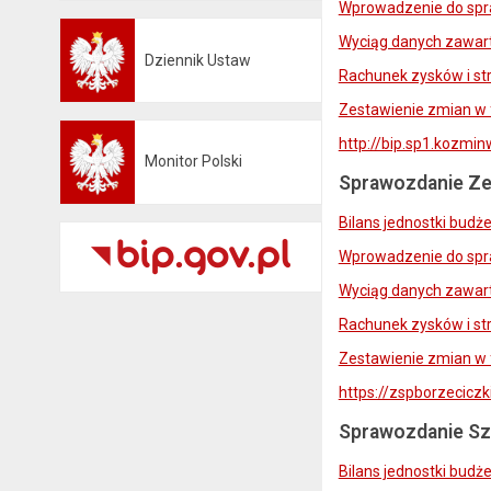
Wprowadzenie do spr
Wyciąg danych zawart
Dziennik Ustaw
Otwiera się w nowej karcie
Rachunek zysków i str
Zestawienie zmian w 
http://bip.sp1.kozmin
Monitor Polski
Otwiera się w nowej karcie
Sprawozdanie Ze
Bilans jednostki budż
Wprowadzenie do spr
Wyciąg danych zawart
Rachunek zysków i str
Zestawienie zmian w 
https://zspborzecicz
Sprawozdanie Sz
Bilans jednostki budż