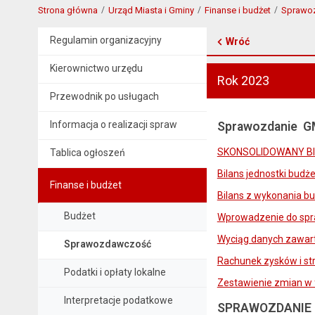
Strona główna
Urząd Miasta i Gminy
Finanse i budżet
Sprawo
Regulamin organizacyjny
Wróć
Kierownictwo urzędu
Rok 2023
Przewodnik po usługach
Informacja o realizacji spraw
Sprawozdanie GM
SKONSOLIDOWANY B
Tablica ogłoszeń
Bilans jednostki budż
Finanse i budżet
Bilans z wykonania b
Budżet
Wprowadzenie do spr
Wyciąg danych zawart
Sprawozdawczość
Rachunek zysków i str
Podatki i opłaty lokalne
Zestawienie zmian w 
Interpretacje podatkowe
SPRAWOZDANIE UR