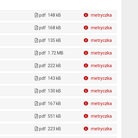
pdf
148 kB
metryczka
Plik w formacie
pdf
168 kB
metryczka
Plik w formacie
pdf
135 kB
metryczka
Plik w formacie
pdf
1.72 MB
metryczka
Plik w formacie
pdf
222 kB
metryczka
Plik w formacie
pdf
143 kB
metryczka
Plik w formacie
pdf
130 kB
metryczka
Plik w formacie
pdf
167 kB
metryczka
Plik w formacie
pdf
551 kB
metryczka
Plik w formacie
pdf
223 kB
metryczka
Plik w formacie