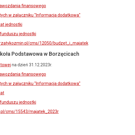
awozdania finansowego
ych w załączniku "Informacja dodatkowa"
at jednostki
funduszu jednostki
skrzatykozmin.pl/cms/12050/budzet_i_majatek
koła Podstawowa w Borzęcicach
etowej
na dzień 31.12.2023r.
awozdania finansowego
ych w załączniku "Informacja dodatkowa"
rat
funduszu jednostki
ce.pl/cms/15543/majatek_2023r