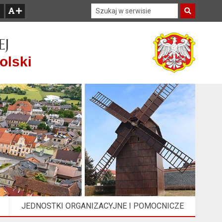
Szukaj w serwisie
Szukaj
zwiększ czcionkę
EJ
olski
JEDNOSTKI ORGANIZACYJNE I POMOCNICZE