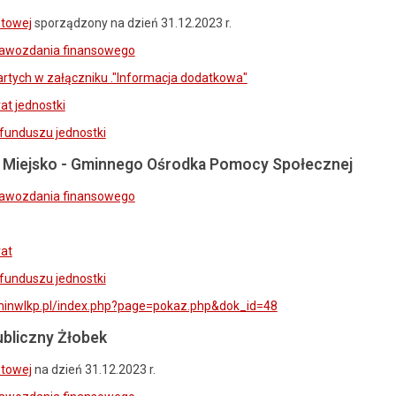
etowej
sporządzony na dzień 31.12.2023 r.
awozdania finansowego
rtych w załączniku ."Informacja dodatkowa"
at jednostki
funduszu jednostki
iejsko - Gminnego Ośrodka Pomocy Społecznej
awozdania finansowego
rat
funduszu jednostki
zminwlkp.pl/index.php?page=pokaz.php&dok_id=48
bliczny Żłobek
etowej
na dzień 31.12.2023 r.