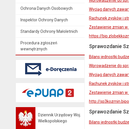
Wprowadzenie do spr
Ochrona Danych Osobowych
Wyciąg danych zawart
Rachunek zysków i str
Inspektor Ochrony Danych
Zestawienie zmian w 
Standardy Ochrony Małoletnich
https://bip.zlobekko
Procedura zgłoszeń
Sprawozdanie Sz
wewnętrznych
Bilans jednostki budż
Wprowadzenie do spr
Wyciąg danych zawart
Rachunek zysków i str
Zestawienie zmian w 
http://sp3kozmin.bi
Sprawozdanie Sz
Dziennik Urzędowy Woj.
Otwiera się w nowej karcie
Wielkopolskiego
Bilans jednostki budż