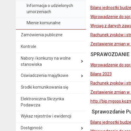
Informacja o udzielonych
Bilans jednostki budż
umorzeniach
Wprowadzenie do spr
Mienie komunalne
Wyciąg z danych zawa
Zamówienia publiczne
Rachunek zysków i str
Zestawienie zmian w 
Kontrole
SPRAWOZDANIE M
Nabory i konkursy na wolne
stanowiska
Wprowadzenie do spr
Bilans 2023
Oświadczenia majątkowe
Rachunek zysków i st
Środki komunikowania się
Zestawienie zmian w 
Elektroniczna Skrzynka
http://bip.mgops.ko
Podawcza
Sprawozdanie Pu
Wykaz rejestrów i ewidencji
Bilans jednostki budż
Dostępność