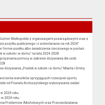
Koźmin Wielkopolski z organizacjami pozarządowymi oraz z
ści pożytku publicznego i o wolontariacie na rok 2024”
w formie posiłku albo świadczenia rzeczowego w postaci
 w szkole i w domu” na lata 2024-2028
rzyznania pomocy w zakresie dożywiania dla osób
2028
e dożywiania „Posiłek w szkole i w domu” Miasta i Gminy
tworzenia warunków sprzyjających rozwojowi sportu
olski od Powiatu Krotoszyńskiego wykonywania zadań
 w 2024 roku
o w 2024 roku
ania Problemów Alkoholowych oraz Przeciwdziałania