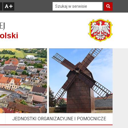
Szukaj w serwisie
Szukaj
zwiększ czcionkę
EJ
olski
JEDNOSTKI ORGANIZACYJNE I POMOCNICZE