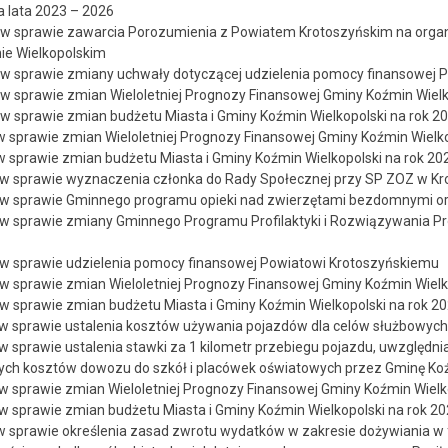
a lata 2023 – 2026
w sprawie zawarcia Porozumienia z Powiatem Krotoszyńskim na organ
nie Wielkopolskim
w sprawie zmiany uchwały dotyczącej udzielenia pomocy finansowej 
w sprawie zmian Wieloletniej Prognozy Finansowej Gminy Koźmin Wielk
w sprawie zmian budżetu Miasta i Gminy Koźmin Wielkopolski na rok 2
 sprawie zmian Wieloletniej Prognozy Finansowej Gminy Koźmin Wielko
 sprawie zmian budżetu Miasta i Gminy Koźmin Wielkopolski na rok 20
w sprawie wyznaczenia członka do Rady Społecznej przy SP ZOZ w Kr
w sprawie Gminnego programu opieki nad zwierzętami bezdomnymi or
w sprawie zmiany Gminnego Programu Profilaktyki i Rozwiązywania P
w sprawie udzielenia pomocy finansowej Powiatowi Krotoszyńskiemu
w sprawie zmian Wieloletniej Prognozy Finansowej Gminy Koźmin Wielk
w sprawie zmian budżetu Miasta i Gminy Koźmin Wielkopolski na rok 2
w sprawie ustalenia kosztów używania pojazdów dla celów służbowych
w sprawie ustalenia stawki za 1 kilometr przebiegu pojazdu, uwzględnia
ch kosztów dowozu do szkół i placówek oświatowych przez Gminę Koź
w sprawie zmian Wieloletniej Prognozy Finansowej Gminy Koźmin Wielk
w sprawie zmian budżetu Miasta i Gminy Koźmin Wielkopolski na rok 2
 sprawie określenia zasad zwrotu wydatków w zakresie dożywiania w 