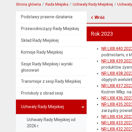
Strona główna
Rada Miejska
Uchwały Rady Miejskiej
Uchwały 
Podstawy prawne działania
Wróć
Przewodniczący Rady Miejskiej
Rok 2023
Skład Rady Miejskiej
NR LXIII.440.202
Komisje Rady Miejskiej
podmiotami, o kt
NR LXIII.439.202
Sesje Rady Miejskiej i wyniki
produktów żywno
głosowań
NR LXIII.438.202
objętych wielol
Transmisje z sesji Rady Miejskiej
NR LXIII.437.202
Koźmin Wlkp. na
Protokoły z obrad sesji
NR LXIII.436.202
NR LXIII.435.202
Uchwały Rady Miejskiej
zarządcy powiat
NR LXIII.434.202
Uchwały Rady Miejskiej od
NR LXIII.433.202
2026 r.
NR LXIII.432.202