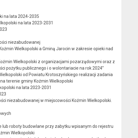
ki na lata 2024-2035
kopolski na lata 2023-2031
2023
mości niezabudowanej
źmin Wielkopolski a Gminą Jarocin w zakresie opieki nad
Koźmin Wielkopolski z organizacjami pozarządowymi oraz z
ści pożytku publicznego i o wolontariacie na rok 2024”
elkopolski od Powiatu Krotoszyńskiego realizacji zadania
 na terenie gminy Koźmin Wielkopolski
opolski na lata 2023-2031
023
ści niezabudowanej w miejscowości Koźmin Wielkopolski.
towych
ie lub roboty budowlane przy zabytku wpisanym do rejestru
źmin Wielkopolski