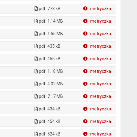
pdf
773 kB
metryczka
Plik w formacie
pdf
1.14 MB
metryczka
Plik w formacie
pdf
1.55 MB
metryczka
Plik w formacie
pdf
435 kB
metryczka
Plik w formacie
pdf
455 kB
metryczka
Plik w formacie
pdf
1.18 MB
metryczka
Plik w formacie
pdf
4.02 MB
metryczka
Plik w formacie
pdf
7.17 MB
metryczka
Plik w formacie
pdf
434 kB
metryczka
Plik w formacie
pdf
454 kB
metryczka
Plik w formacie
pdf
524 kB
metryczka