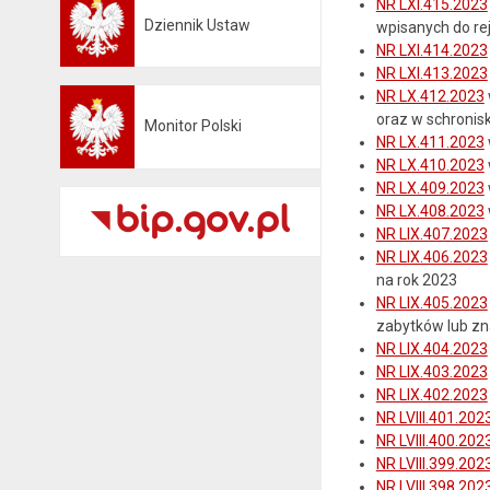
NR LXI.415.2023
Dziennik Ustaw
wpisanych do re
Otwiera się w nowej karcie
NR LXI.414.2023
NR LXI.413.2023
NR LX.412.2023
oraz w schronis
Monitor Polski
Otwiera się w nowej karcie
NR LX.411.2023
NR LX.410.2023
NR LX.409.2023
NR LX.408.2023
NR LIX.407.2023
NR LIX.406.2023
na rok 2023
NR LIX.405.2023
zabytków lub zn
NR LIX.404.2023
NR LIX.403.2023
NR LIX.402.2023
NR LVIII.401.202
NR LVIII.400.202
NR LVIII.399.202
NR LVIII.398.202