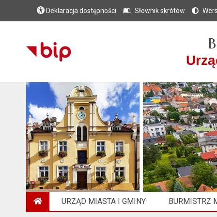
Deklaracja dostępności
Słownik skrótów
Wers
B
Urzą
URZĄD MIASTA I GMINY
BURMISTRZ M
STRONA GŁÓWNA