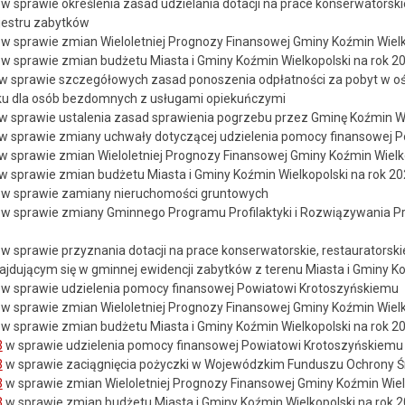
w sprawie określenia zasad udzielania dotacji na prace konserwatorski
jestru zabytków
w sprawie zmian Wieloletniej Prognozy Finansowej Gminy Koźmin Wielk
w sprawie zmian budżetu Miasta i Gminy Koźmin Wielkopolski na rok 2
w sprawie szczegółowych zasad ponoszenia odpłatności za pobyt w oś
ku dla osób bezdomnych z usługami opiekuńczymi
w sprawie ustalenia zasad sprawienia pogrzebu przez Gminę Koźmin Wi
w sprawie zmiany uchwały dotyczącej udzielenia pomocy finansowej 
w sprawie zmian Wieloletniej Prognozy Finansowej Gminy Koźmin Wielk
w sprawie zmian budżetu Miasta i Gminy Koźmin Wielkopolski na rok 2
w sprawie zamiany nieruchomości gruntowych
w sprawie zmiany Gminnego Programu Profilaktyki i Rozwiązywania P
w sprawie przyznania dotacji na prace konserwatorskie, restauratorsk
ajdującym się w gminnej ewidencji zabytków z terenu Miasta i Gminy Ko
w sprawie udzielenia pomocy finansowej Powiatowi Krotoszyńskiemu
w sprawie zmian Wieloletniej Prognozy Finansowej Gminy Koźmin Wielk
w sprawie zmian budżetu Miasta i Gminy Koźmin Wielkopolski na rok 2
3
w sprawie udzielenia pomocy finansowej Powiatowi Krotoszyńskiemu 
3
w sprawie zaciągnięcia pożyczki w Wojewódzkim Funduszu Ochrony Ś
3
w sprawie zmian Wieloletniej Prognozy Finansowej Gminy Koźmin Wiel
3
w sprawie zmian budżetu Miasta i Gminy Koźmin Wielkopolski na rok 