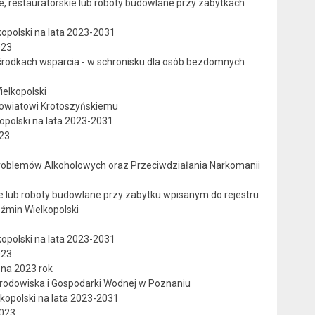
e, restauratorskie lub roboty budowlane przy zabytkach
opolski na lata 2023-2031
023
rodkach wsparcia - w schronisku dla osób bezdomnych
elkopolski
Powiatowi Krotoszyńskiemu
opolski na lata 2023-2031
023
roblemów Alkoholowych oraz Przeciwdziałania Narkomanii
ie lub roboty budowlane przy zabytku wpisanym do rejestru
źmin Wielkopolski
opolski na lata 2023-2031
023
na 2023 rok
rodowiska i Gospodarki Wodnej w Poznaniu
kopolski na lata 2023-2031
2023