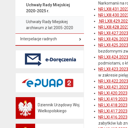
Narkomanii na r
Uchwały Rady Miejskiej
NR LXIII.431.202
2020-2025 r.
NR LXIII.430.202
NR LXIII.429.20
Uchwały Rady Miejskiej
NR LXIII.428.202
archiwum z lat 2005-2020
NR LXII.427.202
Interpelacje radnych
NR LXII.426.202
NR LXII.425.202
bezdomnymi zwi
NR LXII.424.202
podmiotami, o kt
NR LXII.423.202
w zakresie pielę
NR LXII.422.202
NR LXII.421.202
NR LXI.420.2023
NR LXI.419.2023
Dziennik Urzędowy Woj.
NR LXI.418.2023
Otwiera się w nowej karcie
Wielkopolskiego
NR LXI.417.2023
NR LXI.416.2023
zabytków lub zn