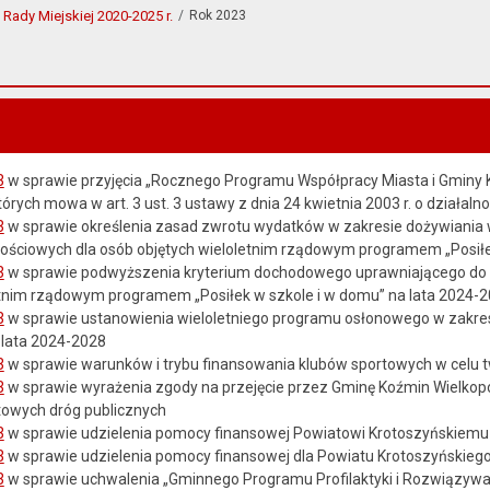
Rady Miejskiej 2020-2025 r.
Rok 2023
3
w sprawie przyjęcia „Rocznego Programu Współpracy Miasta i Gminy 
órych mowa w art. 3 ust. 3 ustawy z dnia 24 kwietnia 2003 r. o działalno
3
w sprawie określenia zasad zwrotu wydatków w zakresie dożywiania 
ściowych dla osób objętych wieloletnim rządowym programem „Posiłek
3
w sprawie podwyższenia kryterium dochodowego uprawniającego do p
etnim rządowym programem „Posiłek w szkole i w domu” na lata 2024-
3
w sprawie ustanowienia wieloletniego programu osłonowego w zakresi
 lata 2024-2028
3
w sprawie warunków i trybu finansowania klubów sportowych w celu 
3
w sprawie wyrażenia zgody na przejęcie przez Gminę Koźmin Wielkop
owych dróg publicznych
3
w sprawie udzielenia pomocy finansowej Powiatowi Krotoszyńskiemu
3
w sprawie udzielenia pomocy finansowej dla Powiatu Krotoszyńskieg
3
w sprawie uchwalenia „Gminnego Programu Profilaktyki i Rozwiązyw