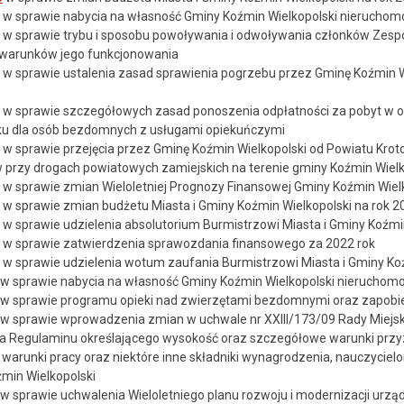
w sprawie nabycia na własność Gminy Koźmin Wielkopolski nieruchom
w sprawie trybu i sposobu powoływania i odwoływania członków Zespo
warunków jego funkcjonowania
w sprawie ustalenia zasad sprawienia pogrzebu przez Gminę Koźmin Wi
w sprawie szczegółowych zasad ponoszenia odpłatności za pobyt w o
ku dla osób bezdomnych z usługami opiekuńczymi
w sprawie przejęcia przez Gminę Koźmin Wielkopolski od Powiatu Krotosz
 przy drogach powiatowych zamiejskich na terenie gminy Koźmin Wielk
w sprawie zmian Wieloletniej Prognozy Finansowej Gminy Koźmin Wielk
w sprawie zmian budżetu Miasta i Gminy Koźmin Wielkopolski na rok 2
w sprawie udzielenia absolutorium Burmistrzowi Miasta i Gminy Koźmi
w sprawie zatwierdzenia sprawozdania finansowego za 2022 rok
w sprawie udzielenia wotum zaufania Burmistrzowi Miasta i Gminy Ko
w sprawie nabycia na własność Gminy Koźmin Wielkopolski nieruchom
w sprawie programu opieki nad zwierzętami bezdomnymi oraz zapobi
w sprawie wprowadzenia zmian w uchwale nr XXIII/173/09 Rady Miejski
ia Regulaminu określającego wysokość oraz szczegółowe warunki przy
a warunki pracy oraz niektóre inne składniki wynagrodzenia, nauczyci
min Wielkopolski
w sprawie uchwalenia Wieloletniego planu rozwoju i modernizacji urz