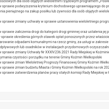
ściowych dla osób objętych wieloletnim rządowym programem „Posiłek
 sprawie podwyższenia kryterium dochodowego uprawniającego do pr
nia pieniężnego na zakup posiłku lub żywności dla osób objętych wiel
 sprawie zmiany uchwały w sprawie ustanowienia wieloletniego progra
w sprawie zaliczenia drogi do kategorii drogi gminnej oraz ustalenia jej 
 sprawie określenia górnych stawek opłat ponoszonych przez właścicie
arowanie odpadami komunalnymi na rzecz gminy, za usługi w zakresie
dpływowych lub osadników w instalacjach przydomowych oczyszczalni ś
 sprawie zmiany Uchwały Nr XXXIV.236.2021 Rady Miejskiej w Koźminie 
ymania czystości i porządku na terenie Gminy Koźmin Wielkopolski
 sprawie zmian Wieloletniej Prognozy Finansowej Gminy Koźmin Wielko
 sprawie zmian budżetu Miasta i Gminy Koźmin Wielkopolski na rok 20
 sprawie zatwierdzenia planów pracy stałych komisji Rady Miejskiej w