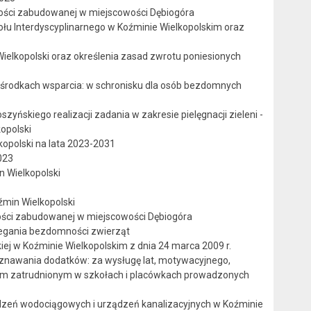
ości zabudowanej w miejscowości Dębiogóra
łu Interdyscyplinarnego w Koźminie Wielkopolskim oraz
elkopolski oraz określenia zasad zwrotu poniesionych
środkach wsparcia: w schronisku dla osób bezdomnych
yńskiego realizacji zadania w zakresie pielęgnacji zieleni -
opolski
opolski na lata 2023-2031
023
n Wielkopolski
źmin Wielkopolski
ości zabudowanej w miejscowości Dębiogóra
egania bezdomności zwierząt
ej w Koźminie Wielkopolskim z dnia 24 marca 2009 r.
znawania dodatków: za wysługę lat, motywacyjnego,
elom zatrudnionym w szkołach i placówkach prowadzonych
ądzeń wodociągowych i urządzeń kanalizacyjnych w Koźminie