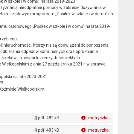
 w szkole i w domu” na lata 2019-2023
zyznania nieodpłatnie pomocy w zakresie dożywiania w
oletnim rządowym programem „Posiłek w szkole i w domu” na
mu osłonowego „Posiłek w szkole i w domu” na lata 2019-
przebiegu
li nieruchomości, którzy nie są obowiązani do ponoszenia
 odbierania odpadów komunalnych oraz opróżniania
cieków i transportu nieczystości ciekłych
Wielkopolskim z dnia 27 października 2021 r. w sprawie
polski na lata 2023-2031
23
 Koźminie Wielkopolskim
pdf
482 kB
metryczka
Plik w formacie
pdf
483 kB
metryczka
Plik w formacie