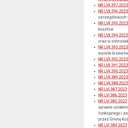
NR LVII.397.2023
NR LVII.396.2023
szczegółowych 
NR LVII.395.2023
kosztów
NR LVII.394.2023
oraz w schronis
NR LVII.393.2023
wycinki krzewów
NR LVII.392.2023
NR LVII.391.2023
NR LVII.390.2023
NR LVII.389.2023
NR LVII.388.2023
NR LVI.387.2023
NR LVI.386.2023
NR LVI.385.2023
sprawie ustalen
funkcyjnego i z
przez Gminę Koź
NR LVI.384.2023