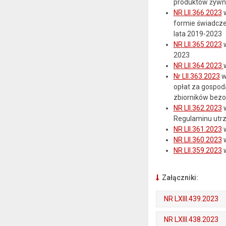
produktów żywno
NR LII.366.2023
w
formie świadcze
lata 2019-2023
NR LII.365.2023
w
2023
NR LII.364.2023
Nr LII.363.2023
w
opłat za gospod
zbiorników bezo
NR LII.362.2023
w
Regulaminu utrz
NR LII.361.2023
w
NR LII.360.2023
w
NR LII.359.2023
w
Załączniki:
NR LXIII.439.2023
. Plik w formacie: pdf
. Rozmiar pliku: 482 kB
. Otwiera się w nowej karcie.
NR LXIII.438.2023