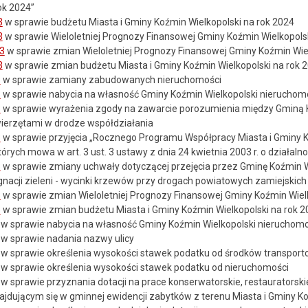
ok 2024”
3
w sprawie budżetu Miasta i Gminy Koźmin Wielkopolski na rok 2024
3
w sprawie Wieloletniej Prognozy Finansowej Gminy Koźmin Wielkopols
23
w sprawie zmian Wieloletniej Prognozy Finansowej Gminy Koźmin Wiel
3
w sprawie zmian budżetu Miasta i Gminy Koźmin Wielkopolski na rok 
3
w sprawie zamiany zabudowanych nieruchomości
3
w sprawie nabycia na własność Gminy Koźmin Wielkopolski nierucho
3
w sprawie wyrażenia zgody na zawarcie porozumienia między Gminą Ko
erzętami w drodze współdziałania
3
w sprawie przyjęcia „Rocznego Programu Współpracy Miasta i Gminy 
órych mowa w art. 3 ust. 3 ustawy z dnia 24 kwietnia 2003 r. o działalno
3
w sprawie zmiany uchwały dotyczącej przejęcia przez Gminę Koźmin Wi
gnacji zieleni - wycinki krzewów przy drogach powiatowych zamiejskich
3
w sprawie zmian Wieloletniej Prognozy Finansowej Gminy Koźmin Wielk
3
w sprawie zmian budżetu Miasta i Gminy Koźmin Wielkopolski na rok 2
w sprawie nabycia na własność Gminy Koźmin Wielkopolski nieruchomo
w sprawie nadania nazwy ulicy
w sprawie określenia wysokości stawek podatku od środków transpor
w sprawie określenia wysokości stawek podatku od nieruchomości
w sprawie przyznania dotacji na prace konserwatorskie, restauratorsk
ajdującym się w gminnej ewidencji zabytków z terenu Miasta i Gminy Ko