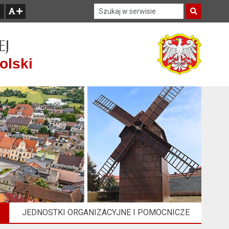
Szukaj w serwisie
Szukaj
zwiększ czcionkę
EJ
olski
JEDNOSTKI ORGANIZACYJNE I POMOCNICZE