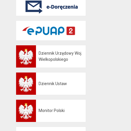
Dziennik Urzędowy Woj.
Otwiera się w nowej karcie
Wielkopolskiego
Dziennik Ustaw
Otwiera się w nowej karcie
Monitor Polski
Otwiera się w nowej karcie