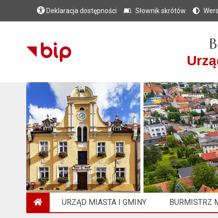
Deklaracja dostępności
Słownik skrótów
Wers
B
Urzą
URZĄD MIASTA I GMINY
BURMISTRZ M
STRONA GŁÓWNA