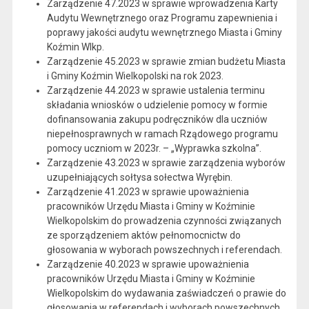
Zarządzenie 47.2023 w sprawie wprowadzenia Karty
Audytu Wewnętrznego oraz Programu zapewnienia i
poprawy jakości audytu wewnętrznego Miasta i Gminy
Koźmin Wlkp.
Zarządzenie 45.2023 w sprawie zmian budżetu Miasta
i Gminy Koźmin Wielkopolski na rok 2023.
Zarządzenie 44.2023 w sprawie ustalenia terminu
składania wniosków o udzielenie pomocy w formie
dofinansowania zakupu podręczników dla uczniów
niepełnosprawnych w ramach Rządowego programu
pomocy uczniom w 2023r. – „Wyprawka szkolna”.
Zarządzenie 43.2023 w sprawie zarządzenia wyborów
uzupełniających sołtysa sołectwa Wyrębin.
Zarządzenie 41.2023 w sprawie upoważnienia
pracowników Urzędu Miasta i Gminy w Koźminie
Wielkopolskim do prowadzenia czynności związanych
ze sporządzeniem aktów pełnomocnictw do
głosowania w wyborach powszechnych i referendach.
Zarządzenie 40.2023 w sprawie upoważnienia
pracowników Urzędu Miasta i Gminy w Koźminie
Wielkopolskim do wydawania zaświadczeń o prawie do
głosowania w referendach i wyborach powszechnych