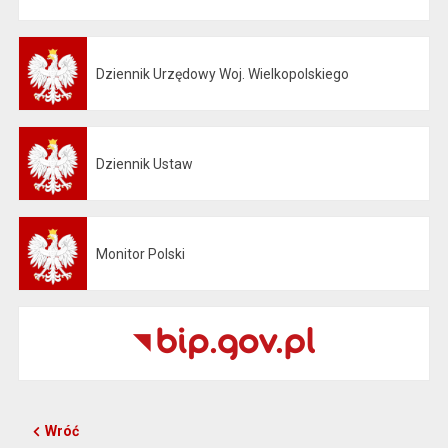
Dziennik Urzędowy Woj. Wielkopolskiego
Otwiera się w nowej karcie
Dziennik Ustaw
Otwiera się w nowej karcie
Monitor Polski
Otwiera się w nowej karcie
Wróć