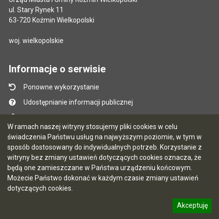
ul. Stary Rynek 11
63-720 Koźmin Wielkopolski
woj. wielkopolskie
Informacje o serwisie
Ponowne wykorzystanie
Udostępnianie informacji publicznej
Mapa serwisu
W ramach naszej witryny stosujemy pliki cookies w celu
Instrukcja obsługi
świadczenia Państwu usług na najwyższym poziomie, w tym w
sposób dostosowany do indywidualnych potrzeb. Korzystanie z
Statystyki oglądalności
witryny bez zmiany ustawień dotyczących cookies oznacza, że
Ostatnio dodane
będą one zamieszczane w Państwa urządzeniu końcowym.
Możecie Państwo dokonać w każdym czasie zmiany ustawień
Ostatnia aktualizacja BIP: 06.08.2026 15:33
dotyczących cookies.
Akceptuję
5.7.0 [141]
CMS i hosting: Logonet Sp. z o.o. w Bydgoszczy
informację o polityce prywatności