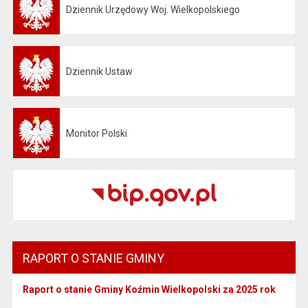
Dziennik Urzędowy Woj. Wielkopolskiego
Otwiera się w nowej karcie
Dziennik Ustaw
Otwiera się w nowej karcie
Monitor Polski
Otwiera się w nowej karcie
RAPORT O STANIE GMINY
Raport o stanie Gminy Koźmin Wielkopolski za 2025 rok