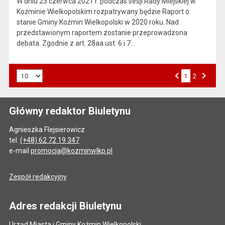
W dniu 23 czerwca 2021 r. podczas sesji Rady Miejskiej w
Koźminie Wielkopolskim rozpatrywany będzie Raport o
stanie Gminy Koźmin Wielkopolski w 2020 roku. Nad
przedstawionym raportem zostanie przeprowadzona
debata. Zgodnie z art. 28aa ust. 6 i 7…
Liczba art. na stronie:
1
Przejdź do strony numer
2
Strona numer
Poprzednia strona
Następna strona
Główny redaktor Biuletynu
Agnieszka Flejsierowicz
tel.
(+48) 62 72 19 347
e-mail
promocja@kozminwlkp.pl
Zespół redakcyjny
Adres redakcji Biuletynu
Urząd Miasta i Gminy Koźmin Wielkopolski