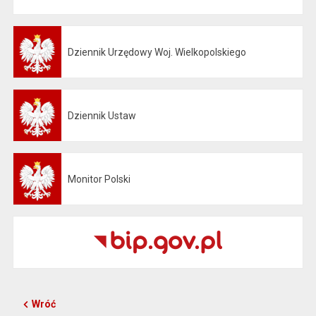
Dziennik Urzędowy Woj. Wielkopolskiego
Otwiera się w nowej karcie
Dziennik Ustaw
Otwiera się w nowej karcie
Monitor Polski
Otwiera się w nowej karcie
Wróć