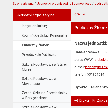
Strona główna
Jednostki organizacyjne i pomocnicze
Jednostk
Wróć
Jednostki organizacyjne
Instytucja kultury
Publiczny Żłobek
Koźmińskie Usługi Komunalne
Nazwa jednostki:
Publiczny Żłobek
Dane adresowe:
63-7
Przedszkole Publiczne
adres WWW :
zlobekko
Szkoła Podstawowa w Starej
e-mail:
zlobek@kozmin
Obrze
telefon 531961614
Szkoła Podstawowa w
Mokronosie
Dyrektor :
Milena Sko
Zespól Szkolno-Przedszkolny
w Borzęciczkach
Drukuj
Zapisz
. Ta sama treść dostępna jest na bieżącej stronie
Szkoła Podstawowa w