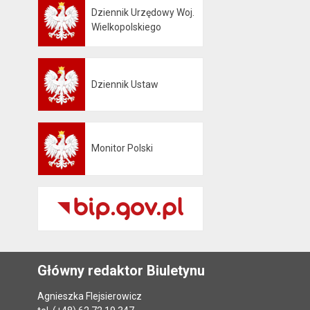
Dziennik Urzędowy Woj.
Otwiera się w nowej karcie
Wielkopolskiego
Dziennik Ustaw
Otwiera się w nowej karcie
Monitor Polski
Otwiera się w nowej karcie
Główny redaktor Biuletynu
Agnieszka Flejsierowicz