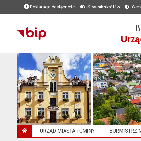
Deklaracja dostępności
Słownik skrótów
Wers
B
Urzą
URZĄD MIASTA I GMINY
BURMISTRZ M
STRONA GŁÓWNA