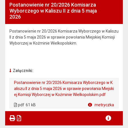
Postanowienie nr 20/2026 Komisarza
Wyborczego w Kaliszu II z dnia 5 maja
2026
Postanowienie nr 20/2026 Komisarza Wyborczego w Kaliszu
II z dnia 5 maja 2026 w sprawie powołania Miejskiej Komisji
Wyborczej w Koźminie Wielkopolskim.
Załączniki:
Postanowienie nr 20/2026 Komisarza Wyborczego w K
aliszu II z dnia 5 maja 2026 w sprawie powołania Miejski
ej Komisji Wyborczej w Koźminie Wielkopolskim.pdf
. Plik w formacie: pdf
. Rozmiar pliku: 61 kB
. Otwiera się w nowej karcie.
pdf
61 kB
metryczka
Plik w formacie