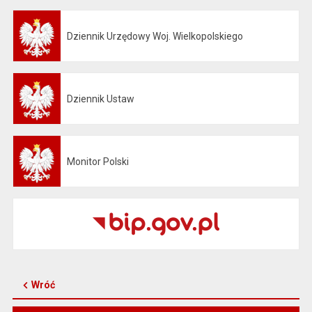
Dziennik Urzędowy Woj. Wielkopolskiego
Otwiera się w nowej karcie
Dziennik Ustaw
Otwiera się w nowej karcie
Monitor Polski
Otwiera się w nowej karcie
Wróć